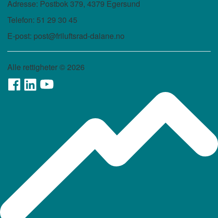
Adresse: Postbok 379, 4379 Egersund
Telefon: 51 29 30 45
E-post: post@friluftsrad-dalane.no
Alle rettigheter ©
2026