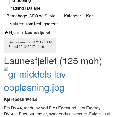
Gradering
Padling i Dalane
Barnehage, SFO og Skole
Kalender
Kart
Naturen som læringsarena
Hjem
Launesfjellet
Dato skrevet
14.09.2017
13:16
.
Endret
05.12.2017
14:16
.
Launesfjellet (125 moh)
Kjørebeskrivelse
Fra Rv 44, tar du av ved Eie i Egersund, mot Eigerøy,
RV502. Etter 500 meter, svinger du til venstre. Følg skilt til