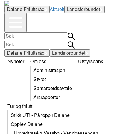
Dalane Friluftsråd
Aktuelt
Landsforbundet
Dalane Friluftsråd
Landsforbundet
Nyheter
Om oss
Utstyrsbank
Administrasjon
Styret
Samarbeidsavtale
Årsrapporter
Tur og friluft
Stikk UT! - På topp i Dalane
Opplev Dalane
Hovedtrasé 1 Vassbø - Vannbassengan