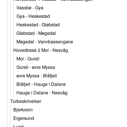
Vassbø - Gya
Gya - Heskestad
Heskestad - Gløbstad
Gløbstad - Møgedal
Møgedal - Vannbassengane
Hovedtrasé 2 Moi - Nesvåg
Moi - Gursli
Gursli - øvre Myssa
øvre Myssa - Blåfjell
Blåfjell - Hauge i Dalane
Hauge i Dalane - Nesvåg
Turbeskrivelser
Bjerkreim
Eigersund
Lund