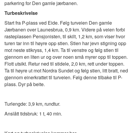
parkering for Den gamle jærbanen.
Turbeskrivelse
Start fra P-plass ved Eide. Følg turveien Den gamle
Jærbanen over Launesbrua, 0,9 km. Videre på veien forbi
rasteplassen Pensjonisten, til skilt, 1,2 km, som viser hvor
turen tar inn til høyre opp stien. Stien har jevn stigning opp
mot neste stikryss, 1,4 km. Ta til venstre og følg stien til
gjennom en liten ur og over noen små myrer opp til toppen.
Flott utsikt. Retur ned til stidele, 2,0 km, rett under toppen.
Ta til høyre ut mot Nordra Sundet og følg stien, litt bratt, ned
gjennom einerkrattet til turveien. Følg denne tilbake til P-
plass. Dyr på beite.
Turlengde: 3,9 km, rundtur.
Anslått tidsbruk: 1 t, 40 min.