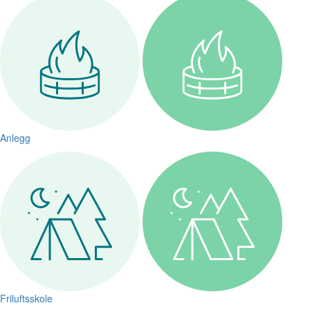
Anlegg
Friluftsskole