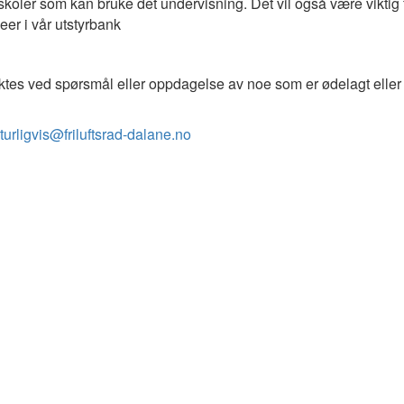
skoler som kan bruke det undervisning. Det vil også være viktig 
beer i vår utstyrbank
ktes ved spørsmål eller oppdagelse av noe som er ødelagt eller
turligvis@friluftsrad-dalane.no