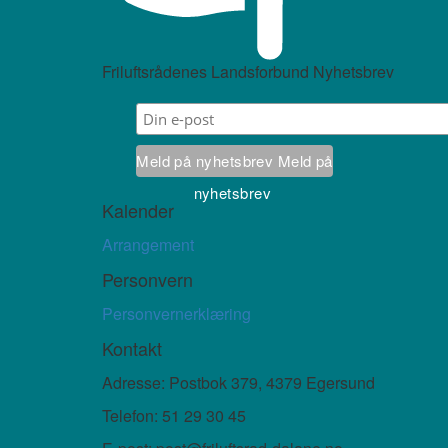
Friluftsrådenes Landsforbund Nyhetsbrev
Meld på nyhetsbrev
Meld på
nyhetsbrev
Kalender
Arrangement
Personvern
Personvernerklæring
Kontakt
Adresse: Postbok 379, 4379 Egersund
Telefon: 51 29 30 45