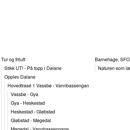
Tur og friluft
Barnehage, SFO
Stikk UT! - På topp i Dalane
Naturen som l
Opplev Dalane
Hovedtrasé 1 Vassbø - Vannbassengan
Vassbø - Gya
Gya - Heskestad
Heskestad - Gløbstad
Gløbstad - Møgedal
Møgedal - Vannbassengane