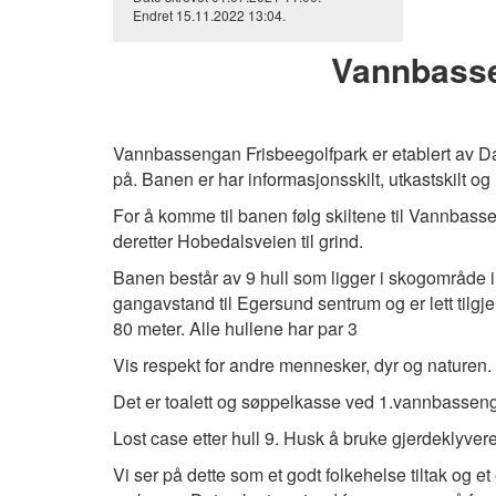
Endret
15.11.2022
13:04
.
Vannbasse
Vannbassengan Frisbeegolfpark er etablert av D
på. Banen er har informasjonsskilt, utkastskilt og 
For å komme til banen følg skiltene til Vannbas
deretter Hobedalsveien til grind.
Banen består av 9 hull som ligger i skogområde
gangavstand til Egersund sentrum og er lett tilgj
80 meter. Alle hullene har par 3
Vis respekt for andre mennesker, dyr og naturen.
Det er toalett og søppelkasse ved 1.vannbassen
Lost case etter hull 9. Husk å bruke gjerdeklyvere
Vi ser på dette som et godt folkehelse tiltak og et