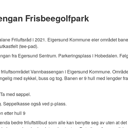
ngan Frisbeegolfpark
alane Friluftsråd i 2021. Eigersund Kommune eier området bane
utkastfelt (tee-pad).
sengan fra Egersund Sentrum. Parkeringsplass i Hobedalen. Føl
 i friluftsområdet Vannbassengan i Eigersund Kommune. Området
engelig med sykkel, buss og tog. Banen er 9 hull med lengder fra 
 Ta med søppel.
g. Søppelkasse også ved p-plass.
n etter hull 9
 enda bedre friluftstilbud som alle kan benytte seg av uten at det