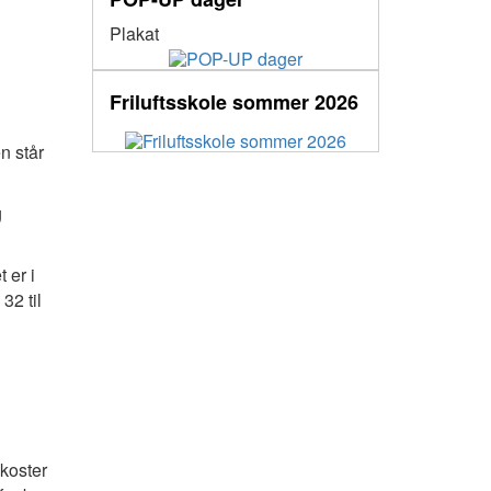
Plakat
Friluftsskole sommer 2026
n står
g
 er i
32 til
 koster