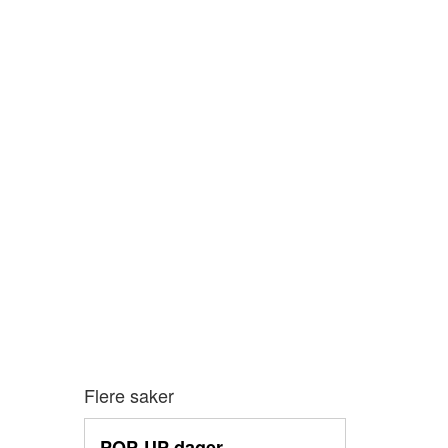
Flere saker
POP-UP dager