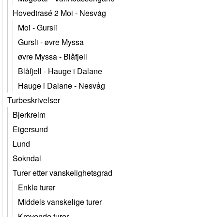
Hovedtrasé 2 Moi - Nesvåg
Moi - Gursli
Gursli - øvre Myssa
øvre Myssa - Blåfjell
Blåfjell - Hauge i Dalane
Hauge i Dalane - Nesvåg
Turbeskrivelser
Bjerkreim
Eigersund
Lund
Sokndal
Turer etter vanskelighetsgrad
Enkle turer
Middels vanskelige turer
Krevende turer